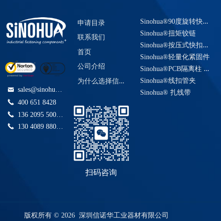
S
inohua®90度旋转快速紧固系统
申请目录
Sinohua®扭矩铰链
联系我们
S
inohua®按压式快扣插销
首页
Sinohua®轻量化紧固件
公司介绍
S
inohua®PCB隔离柱 电路板间隔柱
为
什么选择信诺华工业？
Sinohua®线扣管夹
sales@sinohua.com.cn
낂
Sinohua® 扎线带
끅
400 651 8428
끅
136 2095 5006(快捷咨询)
끅
130 4089 8808(快捷咨询)
扫码咨询
版权所有 © 2026 深圳信诺华工业器材有限公司