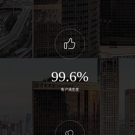
ꀧ
99.6%
客户满意度