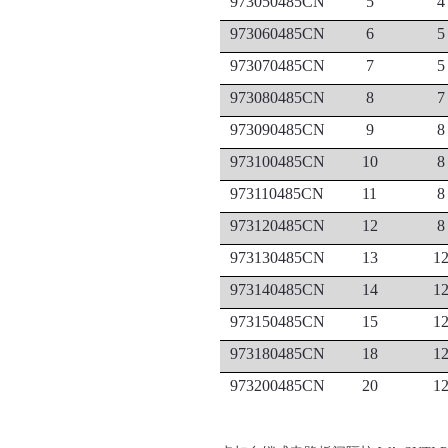
973050485CN
5
4
973060485CN
6
5
973070485CN
7
5
973080485CN
8
7
973090485CN
9
8
973100485CN
10
8
973110485CN
11
8
973120485CN
12
8
973130485CN
13
1
973140485CN
14
1
973150485CN
15
1
973180485CN
18
1
973200485CN
20
1