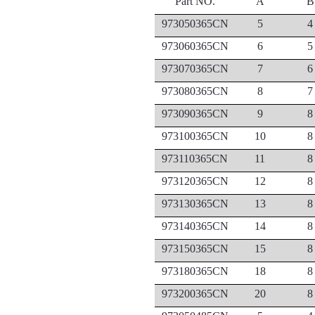
Part NO.
A
B
973050365CN
5
4
973060365CN
6
5
973070365CN
7
6
973080365CN
8
7
973090365CN
9
8
973100365CN
10
8
973110365CN
11
8
973120365CN
12
8
973130365CN
13
8
973140365CN
14
8
973150365CN
15
8
973180365CN
18
8
973200365CN
20
8