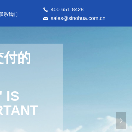
400-651-8428
끅
联系我们
sales@sinohua.com.cn
낂
交付的
 IS
RTANT
넲