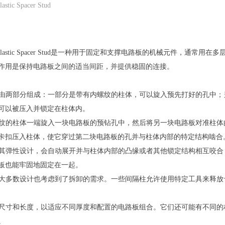
 Spacer Stud
Plastic Spacer Stud是一种用于固定和支撑电路板的机械元件，通
作用是保持电路板之间的适当间距，并提供稳固的连接。
一般由两部分组成：一部分是带有内螺纹的柱体，可以旋入预先打好的孔中
可以被压入并锁定在柱体内。
内螺纹的柱体一端旋入一块电路板的预钻孔中，然后将另一块电路板对准柱
卡扣压入柱体，使它穿过第二块电路板的孔并与柱体内部的特定结构啮合
由于其弹性设计，会自动展开并与柱体内部的凸缘或者其他锁定结构相互咬
板也能牢固地固定在一起。
，但大多数设计也考虑到了拆卸的需求。一些间隔柱允许使用特定工具来释
多种尺寸和长度，以适应不同厚度和配置的电路板组合。它们还可能有不同
。