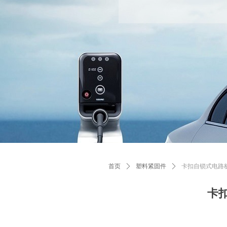
首页
ꄲ
塑料紧固件
ꄲ
卡扣自锁式电路板间隔柱 
卡扣