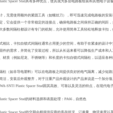
Plastic Spacer Stud具有多种优点，使其成为多层电路板组装和其
锁设计，无需使用额外的紧固工具（如螺丝刀），即可迅速完成电路板的安
并锁定，它会提供一个非常稳定的连接点，确保电路板之间保持正确的间距
，但大多数间隔柱都设计有专门的机制，允许使用简单工具轻松地释放卡扣
的方式相比，卡扣自锁式间隔柱通常占用更少的空间，有助于在紧凑的设计
外紧固件的需求，并简化了安装过程，所以从长远来看可以降低生产成本和人
尺寸、材质（例如尼龙、不锈钢等）和长度的卡扣自锁式间隔柱，以适应各
的间隔柱（如非导电塑料）可以在电路板之间提供良好的电气隔离，减少短
设计简洁，安装后外观整齐，对于注重产品外观设计的产品来说是一个加分项
SNTI Plastic Spacer Stud因其高效、可靠以及灵活的特点，在
stic Spacer Stud的材料选择和表面处理：PA66，自然色
Plastic Spacer Stud的交期会根据供应商的库存状况、订单量、物