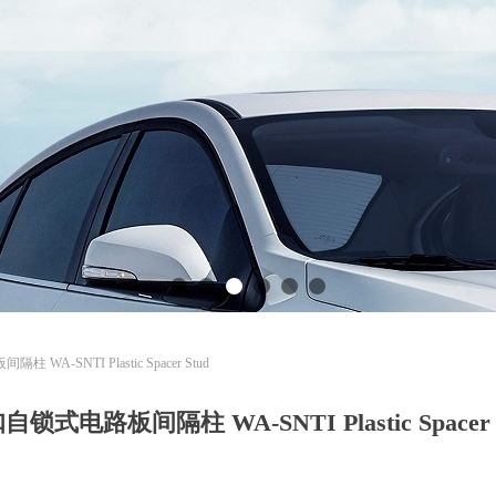
WA-SNTI Plastic Spacer Stud
自锁式电路板间隔柱 WA-SNTI Plastic Spacer 