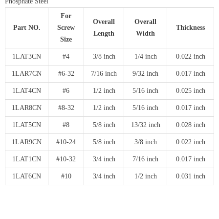
Phosphate Steel
For
Overall
Overall
Part NO.
Screw
Thickness
Length
Width
Size
1LAT3CN
#4
3/8 inch
1/4 inch
0.022 inch
1LAR7CN
#6-32
7/16 inch
9/32 inch
0.017 inch
1LAT4CN
#6
1/2 inch
5/16 inch
0.025 inch
1LAR8CN
#8-32
1/2 inch
5/16 inch
0.017 inch
1LAT5CN
#8
5/8 inch
13/32 inch
0.028 inch
1LAR9CN
#10-24
5/8 inch
3/8 inch
0.022 inch
1LAT1CN
#10-32
3/4 inch
7/16 inch
0.017 inch
1LAT6CN
#10
3/4 inch
1/2 inch
0.031 inch