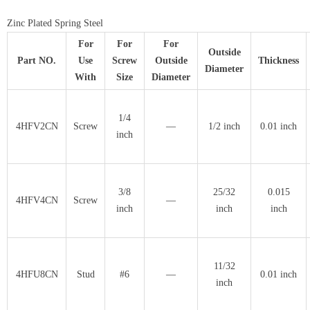
Zinc Plated Spring Steel
For
For
For
Outside
Part NO.
Use
Screw
Outside
Thickness
Diameter
With
Size
Diameter
1/4
4HFV2CN
Screw
—
1/2 inch
0.01 inch
inch
3/8
25/32
0.015
4HFV4CN
Screw
—
inch
inch
inch
11/32
4HFU8CN
Stud
#6
—
0.01 inch
inch