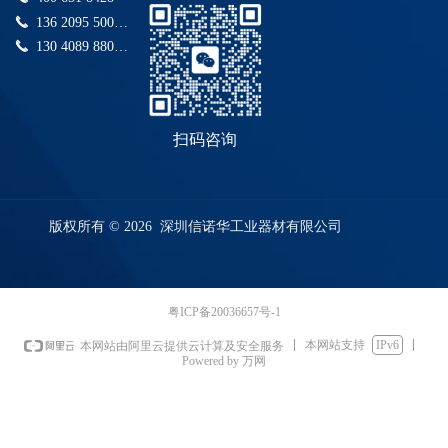
向扭矩
Contact
格为
以上是
白色
状和弹
特点：
限制开
亦可另
和方向
끅
136 2095 5006(快捷咨询)
M10X1.0,
我们的
防火等
力值定
抗震
孔的场
行搭配
equivalent
扭矩对
M12X1.5,
常规扭
级 ：
끅
130 4089 8808(快捷咨询)
做。无
动， 自
合，也
安全挂
称型。
M16X1.5,
力设
UL94V2,
product
最小起
扣紧一
可以杜
绳附件
使用寿
M20X1.5
置，如
UL94V0
订量限
体化，
绝背胶
以防遗
命为
等。如
需其他
均为标
制。
无需传
粘贴不
失
30,000次
需公制
不同的
准产
统固定
能耐高
循环，
粗牙螺
扭力大
品。
扫码咨询
座+螺丝
温，或
扭矩变
纹和英
小，欢
固定，
者担心
化率+/-
制螺纹
迎联络
可以实
不可靠
20%
欢迎联
我们。
现减重
的顾
络我
我们都
之目
虑。
们。
可以调
版权所有 © 2026 深圳信诺华工业器材有限公司
的。
安装快
节（不
速，简
需要任
捷，尤
何额外
其适合
的费
汽车和
粤ICP备20036657号-1
用）
面板，
太阳
本网站支持
IPv6
本网站由阿里云提供云计算及安全服务
5款不同
能，电
Powered by 万网
大小的
子，轨
尺寸可
道交
供选
通，园
择。最
林电动
小的尺
工具，