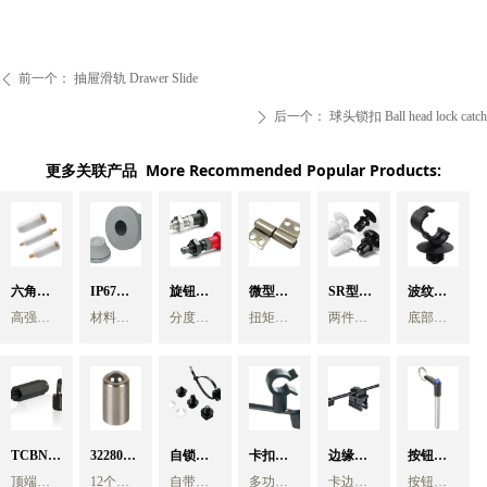
前一个：
抽屉滑轨 Drawer Slide
ꄴ
后一个：
球头锁扣 Ball head lock catch
ꄲ
更多关联产品 More Recommended Popular Products:
六角尼
IP67防
旋钮柱
微型扭
SR型推
波纹管
高强度
材料
分度销
扭矩铰
两件式
底部杉
龙支撑
水护线
塞分度
矩铰链
入式铆
夹线扣 -
PCB绝缘
EPDM
用于机
链- -实现
套装结
树型倒
柱 内嵌
支撑柱
套
颜色灰
销-自由
械设备
自由停
屏幕或
钉/子母
构，顶
NW4.5/NW7.
齿扣入
M2 到
色
快速定
面板完
部按压
6.5mm
黄铜螺
复位型
定位铰
扣 Snap
波纹管
M6 ,156
安装简
位和位
美定位
钉 和底
圆孔
个不同
易，无
置调
任意位
座。
内。顶
纹 Hex
和抬升
链
rivet -
Schlemmer
的标准
需任何
节。符
置自由
安装
部活页
Nylon
型号规
工具
制动自
合人体
悬停，
Push
时，只
9805917
式设
TCBN螺
32280系
自锁扎
卡扣管
边缘咬
按钮式
格可
线缆从
工学设
不坠
需压入
计，方
顶端卡
12个不
自带一
多功能
卡边式
按钮式