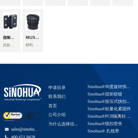
Spacers
锁型
expanding
and
纹固定
列无法
带固定
夹扎带
合式扎
快卸插
选。
帽檐上
计，操
落。
即可安
便随时
扣式膨
同规
体式倒
一体式
扎带
快卸插
预留的
控方
旋转角
装到位
拆装。
w/ Brass
Spring-
Mini
Schlemmer
PCB间
胀锁
兰设计
格，每
座 FTB
齿状安
一体式
扎线
带扣
卡扣和
销-L型
销-L型
小孔插
便。无
度为360
（按压
两个不
定，底
种规格
装卡
带，内
扎带一
特点：
Threaded
入，穿
loaded
需任何
度任意
Pro-lok
后底座
9805911
同的内
隔柱
球头弹
系列 Fir
多功能
edge clip
quick
部为注
我们提
扣，因
置开口
体式设
快装快
过安装
工具即
角度旋
分叉会
径规
塑成型
供标准
为其形
卡槽可
计。
拆- 按压
Inserts
index
rivet
equivalent
Plastic
簧柱塞
tree
扎带
cable tie
release
面板，
可实现
转，材
相应膨
格。
内螺
型弹力
状很像
以同时
卡扣内
头部按
轻轻回
快速操
质钢镀
胀，实
ECLP-
Embedded
plunger(Reset
Spacer
纹。
止动销
和重载
mount
杉树
T20482
卡紧线
203870000
部预先
ball lock
钮即可
扭矩铰
M12X1.0
拉即可
控。定
镍。开
现牢固
001 适配
内螺纹
型弹力
叶，因
束或者
组装好
安装到
此款扭
材料尼
实现IP67
and
位牢固
关循环
锁定) 。
电线5.7-
Stud,
Flush-
cable tie
cable ties
pin
链
连接器
有M3,
两种选
此也叫
管路，
金属
位，再
矩铰链
龙66，
防水保
可靠，
30000次
简单，
6.0mm
M4 两种
项。
杉树头
亦或是
齿，安
按即可
Locking
metric,
Mount
clip
with
torque
型号
socket 螺
UL94V0
护。
只有在
扭矩消
高效，
、NW4.5
不同的
材料为
扎带扣 -
圆柱形
装时直
拔出。
TH4038,
用于连
防止线
手动断
退率小
可靠，
波纹管
types)
Thread/
规格。
Ball
不锈钢
saddle
fir tree
pipe clip
金属
接扣入
无需工
hinge 任
纹密封
材料为
接器端
缆被钣
开销后
于25%
绝缘，
ECLP002,
板与板
材料。
cable tie
杆。
钣金或
具，提
锌合
子未被
金边缘
才能设
内置巧
无磁
适配内
Clip
Nose
integrated
意位置
盖帽
之间间
如下是
holder
可以减
者塑料
高效
金。有
使用时
锋利的
置新的
妙的阻
广泛应
径8.0-
隔固定
我们最
推荐安
少零件
板的边
率！ 节
Spring
停
两种不
Screw
的防水
棱边损
锁定位
力结构
用于
8.5mm
S
inohua®90度旋转快速紧固系统
高度范
畅销的
装孔径
种类和
缘，实
约成
申请目录
同的表
防尘使
坏。
置。
可实现
LED, 汽
、NW7.5
围多样
Plunger
一些公
从
零件编
现牢固
本。可
TH4038
plug
Sinohua®扭矩铰链
面处理
用。
规格型
螺纹规
屏幕或
车，电
波纹管
联系我们
化选择
制规格
M3,M4,M8,M10
号。使
固定。
重复使
可选。
S
inohua®按压式快扣插销
号：
格通常
面板完
子，通
定位控
PROT-
（5mm-
弹簧柱
系列
得设计
抗震
用。
首页
黑色粉
M12-
采用细
美定位
讯，医
Sinohua®轻量化紧固件
70mm 共
塞制动
顶端扎
更加简
动。非
其他夹
制
末喷涂
M12
M80
牙螺
在任意
疗等行
公司介绍
67个型
销，同
带槽可
洁。
常适用
持长度L
S
inohua®PCB隔离柱 电路板间隔柱
和银色
线缆适
纹。常
位置
业。
号)
时我们
容纳扎
于在没
可定
1680539
喷涂。
为
什么选择信诺华工业？
Sinohua®线扣管夹
配范围
备分度
转动时
标准颜
可以支
带宽度
有固定
制，无
默认出
sales@sinohua.com.cn
낂
： 3mm-
销库存
完全静
色：黑
Phoenix
Sinohua® 扎线带
持其他
为4.8-
孔或者
需模具
货为正
60mm
螺纹规
音。
色，暖
끅
400 651 8428
规格形
12.7mm
设计受
费