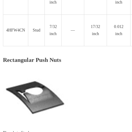
inch
inch
7/32
17/32
0.012
4HFW4CN
Stud
—
inch
inch
inch
Rectangular Push Nuts