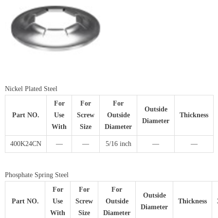
Nickel Plated Steel
For
For
For
Outside
Part NO.
Use
Screw
Outside
Thickness
Diameter
With
Size
Diameter
400K24CN
—
—
5/16 inch
—
—
Phosphate Spring Steel
For
For
For
Outside
Part NO.
Use
Screw
Outside
Thickness
Diameter
With
Size
Diameter