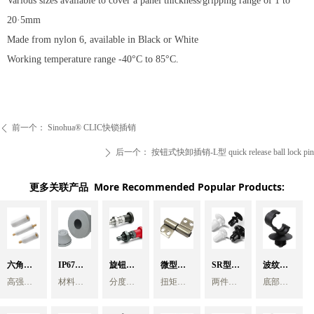
Various sizes available to cover a panel thickness/gripping range of 1 to
20·5mm
Made from nylon 6, available in Black or White
Working temperature range -40°C to 85°C.
前一个：
Sinohua® CLIC快锁插销
ꄴ
后一个：
按钮式快卸插销-L型 quick release ball lock pin
ꄲ
更多关联产品 More Recommended Popular Products:
六角尼
IP67防
旋钮柱
微型扭
SR型推
波纹管
高强度
材料
分度销
扭矩铰
两件式
底部杉
龙支撑
水护线
塞分度
矩铰链
入式铆
夹线扣 -
PCB绝缘
EPDM
用于机
链- -实现
套装结
树型倒
柱 内嵌
支撑柱
套
颜色灰
销-自由
械设备
自由停
屏幕或
钉/子母
构，顶
NW4.5/NW7.
齿扣入