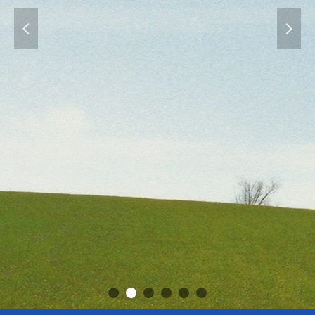
客户安心
넳
넲
最重要的
"PEACE 
OUR
MO
IMPORT
PRODUC