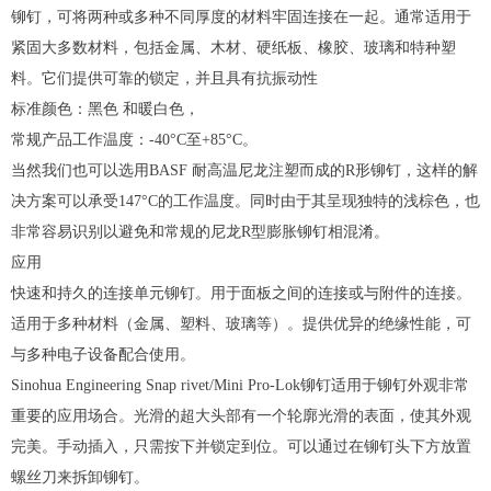
铆钉，可将两种或多种不同厚度的材料牢固连接在一起。通常适用于
紧固大多数材料，包括金属、木材、硬纸板、橡胶、玻璃和特种塑
料。它们提供可靠的锁定，并且具有抗振动性
标准颜色：黑色 和暖白色，
常规产品工作温度：-40°C至+85°C。
当然我们也可以选用BASF 耐高温尼龙注塑而成的R形铆钉，这样的解
决方案可以承受147°C的工作温度。同时由于其呈现独特的浅棕色，也
非常容易识别以避免和常规的尼龙R型膨胀铆钉相混淆。
应用
快速和持久的连接单元铆钉。用于面板之间的连接或与附件的连接。
适用于多种材料（金属、塑料、玻璃等）。提供优异的绝缘性能，可
与多种电子设备配合使用。
Sinohua Engineering Snap rivet/Mini Pro-Lok铆钉适用于铆钉外观非常
重要的应用场合。光滑的超大头部有一个轮廓光滑的表面，使其外观
完美。手动插入，只需按下并锁定到位。可以通过在铆钉头下方放置
螺丝刀来拆卸铆钉。