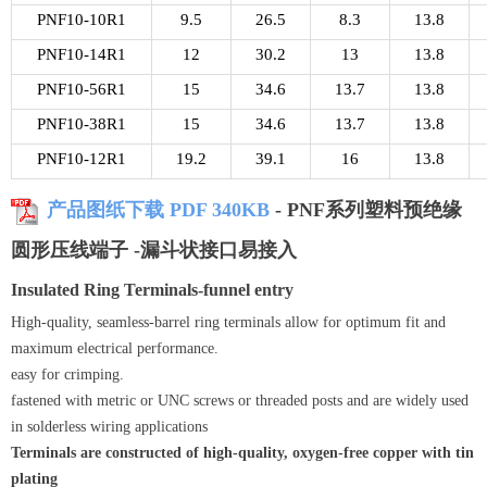
PNF10-10R1
9.5
26.5
8.3
13.8
PNF10-14R1
12
30.2
13
13.8
PNF10-56R1
15
34.6
13.7
13.8
PNF10-38R1
15
34.6
13.7
13.8
PNF10-12R1
19.2
39.1
16
13.8
产品图纸下载 PDF 340KB
- PNF系列塑料预绝缘
圆形压线端子 -漏斗状接口易接入
Insulated Ring Terminals-funnel entry
High-quality, seamless-barrel ring terminals allow for optimum fit and
maximum electrical performance.
easy for crimping.
fastened with metric or UNC screws or threaded posts and are widely used
in solderless wiring applications
Terminals are constructed of high-quality, oxygen-free copper with tin
plating