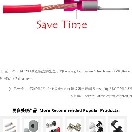
前一个：
M12X1.0 连接器防尘盖，同Lumberg Automation / Hirschmann ZVK,Belden
ꄴ
942057-002 dust cover
后一个：
铝制M12X1.0 连接器socket 螺纹密封盖帽 Screw plug PROT-M12 SH
ꄲ
1503302 Phoenix Contact equivalent product
更多关联产品 More Recommended Popular Products: