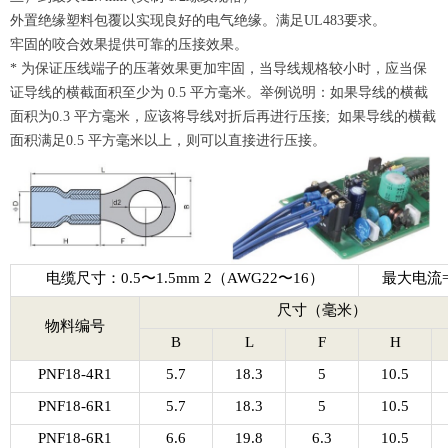
外置绝缘塑料包覆以实现良好的电气绝缘。满足UL483要求。
牢固的咬合效果提供可靠的压接效果。
* 为保证压线端子的压著效果更加牢固，当导线规格较小时，应当保
证导线的横截面积至少为 0.5 平方毫米。举例说明：如果导线的横截
面积为0.3 平方毫米，应该将导线对折后再进行压接; 如果导线的横截
面积满足0.5 平方毫米以上，则可以直接进行压接。
电缆尺寸：0.5〜1.5mm 2（AWG22〜16）
最大电流= 
尺寸（毫米）
物料编号
B
L
F
H
PNF18-4R1
5.7
18.3
5
10.5
PNF18-6R1
5.7
18.3
5
10.5
PNF18-6R1
6.6
19.8
6.3
10.5