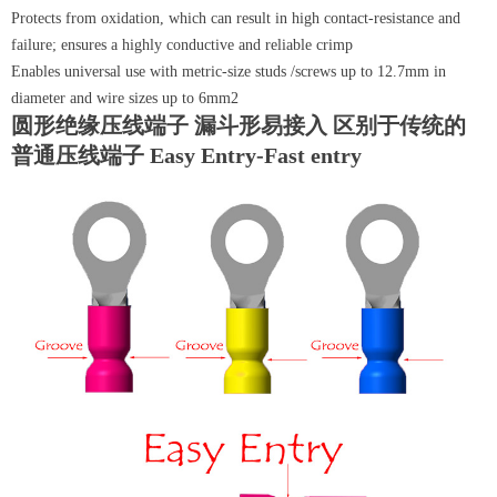
Protects from oxidation, which can result in high contact-resistance and
failure; ensures a highly conductive and reliable crimp
Enables universal use with metric-size studs /screws up to 12.7mm in
diameter and wire sizes up to 6mm2
圆形绝缘压线端子 漏斗形易接入 区别于传统的
普通压线端子 Easy Entry-Fast entry