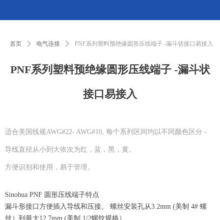
首页
ꄲ
电气连接
ꄲ
PNF系列塑料预绝缘圆形压线端子 -漏斗状接口易接入
PNF系列塑料预绝缘圆形压线端子 -漏斗状
接口易接入
适合美国线规AWG#22- AWG#10, 每个系列区间均以不同颜色区分 -
导线直径从小到大依次为红，蓝，黑，黄。
方便识别和使用，易于管理。
Sinohua PNF 圆形压线端子特点
漏斗形接口方便插入导线和压接。 螺丝安装孔从3.2mm (美制 4# 螺
丝）到最大12.7mm (美制 1/2螺纹规格）