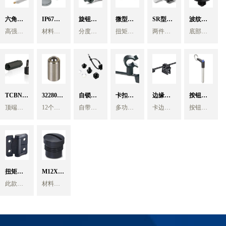
六角尼
IP67防
旋钮柱
微型扭
SR型推
波纹管
高强度
材料
分度销
扭矩铰
两件式
底部杉
龙支撑
水护线
塞分度
矩铰链
入式铆
夹线扣 -
PCB绝缘
EPDM
用于机
链- -实现
套装结
树型倒
柱 内嵌
支撑柱
套
颜色灰
销-自由
械设备
自由停
屏幕或
钉/子母
构，顶
NW4.5/NW7.
齿扣入
M2 到
色
快速定
面板完
部按压
6.5mm
黄铜螺
复位型
定位铰
扣 Snap
波纹管
M6 ,156
安装简
位和位
美定位
钉 和底
圆孔
个不同
易，无
置调
任意位
座。
内。顶
纹 Hex
和抬升
链
rivet -
Schlemmer
的标准
需任何
节。符
置自由
安装
部活页
Nylon
型号规
工具
制动自
合人体
悬停，
Push
时，只
9805917
式设
TCBN螺
32280系
自锁扎
卡扣管
边缘咬
按钮式
格可
线缆从
工学设
不坠
需压入
计，方
顶端卡
12个不
自带一
多功能
卡边式
按钮式
Spacers
锁型
expanding
and
纹固定
列无法
带固定
夹扎带
合式扎
快卸插
选。
帽檐上
计，操
落。
即可安
便随时
扣式膨
同规
体式倒
一体式
扎带
快卸插
预留的
控方
旋转角
装到位
拆装。
w/ Brass
Spring-
Mini
Schlemmer
PCB间
胀锁
兰设计
格，每
座 FTB
齿状安
一体式
扎线
带扣
卡扣和
销-L型
销-L型
小孔插
便。无
度为360
（按压
两个不
定，底
种规格
装卡
带，内
扎带一
特点：
Threaded
入，穿
loaded
需任何
度任意
Pro-lok
后底座
9805911
同的内
隔柱
球头弹
系列 Fir
多功能
edge clip
quick
部为注
我们提
扣，因
置开口
体式设
快装快
过安装
工具即
角度旋
分叉会
径规
塑成型
供标准
为其形
卡槽可
计。
拆- 按压
Inserts
index
rivet
equivalent
Plastic
簧柱塞
tree
扎带
cable tie
release
面板，
可实现
转，材
相应膨
格。
内螺
型弹力
状很像
以同时
卡扣内
头部按
轻轻回
快速操
质钢镀
胀，实
ECLP-
Embedded
plunger(Reset
Spacer
纹。
止动销
和重载
mount
杉树
T20482
卡紧线
203870000
部预先
ball lock
钮即可
扭矩铰
M12X1.0
拉即可
控。定
镍。开
现牢固
001 适配
内螺纹
型弹力
叶，因
束或者
组装好
安装到
此款扭
材料尼
实现IP67
and
位牢固
关循环
锁定) 。
电线5.7-
Stud,
Flush-
cable tie
cable ties
pin
链
连接器
有M3,
两种选
此也叫
管路，
金属
位，再
矩铰链
龙66，
防水保
可靠，
30000次
简单，
6.0mm
M4 两种
项。
杉树头
亦或是
齿，安
按即可
Locking
metric,
Mount
clip
with
torque
型号
socket 螺
UL94V0
护。
只有在
扭矩消
高效，
、NW4.5
不同的
材料为
扎带扣 -
圆柱形
装时直
拔出。
TH4038,
用于连
防止线
手动断
退率小
可靠，
波纹管
types)
Thread/
规格。
Ball
不锈钢
saddle
fir tree
pipe clip
金属
接扣入
无需工
hinge 任
纹密封
材料为
接器端
缆被钣
开销后
于25%
绝缘，
ECLP002,
板与板
材料。
cable tie
杆。
钣金或
具，提