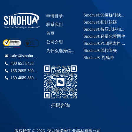
锌合
子未被
金边缘
才能设
内置巧
无磁
适配内
Clip
Nose
integrated
意位置
盖帽
之间间
如下是
holder
可以减
者塑料
高效
金。有
使用时
锋利的
置新的
妙的阻
广泛应
径8.0-
隔固定
我们最
推荐安
少零件
板的边
率！ 节
Spring
停
两种不
Screw
的防水
棱边损
锁定位
力结构
用于
8.5mm
S
inohua®90度旋转快速紧固系统
高度范
畅销的
装孔径
种类和
缘，实
约成
申请目录
同的表
防尘使
坏。
置。
可实现
LED, 汽
、NW7.5
围多样
Plunger
一些公
从
零件编
现牢固
本。可
TH4038
plug
Sinohua®扭矩铰链
面处理
用。
规格型
螺纹规
屏幕或
车，电
波纹管
联系我们
化选择
制规格
M3,M4,M8,M10
号。使
固定。
重复使
可选。
S
inohua®按压式快扣插销
号：
格通常
面板完
子，通
定位控
PROT-
（5mm-
弹簧柱
系列
得设计
抗震
用。
首页
黑色粉
M12-
采用细
美定位
讯，医
Sinohua®轻量化紧固件
70mm 共
塞制动
顶端扎
更加简
动。非
其他夹
制
末喷涂
M12
M80
牙螺
在任意
疗等行
公司介绍
67个型
销，同
带槽可
洁。
常适用
持长度L
S
inohua®PCB隔离柱 电路板间隔柱
和银色
线缆适
纹。常
位置
业。
号)
时我们
容纳扎
于在没
可定
1680539
喷涂。
为
什么选择信诺华工业？
Sinohua®线扣管夹
配范围
备分度
转动时
标准颜
可以支
带宽度
有固定
制，无
默认出
sales@sinohua.com.cn
낂
： 3mm-
销库存
完全静
色：黑
Phoenix
Sinohua® 扎线带
持其他
为4.8-
孔或者
需模具
货为正
60mm
螺纹规
音。
色，暖
끅
400 651 8428
规格形
12.7mm
设计受
费
向扭矩
Contact
格为
以上是
白色
状和弹
特点：
限制开
亦可另
和方向
끅
136 2095 5006(快捷咨询)
M10X1.0,
我们的
防火等
力值定
抗震
孔的场
行搭配
equivalent
扭矩对
M12X1.5,
常规扭
级 ：
끅
130 4089 8808(快捷咨询)
做。无
动， 自
合，也
安全挂
称型。
M16X1.5,
力设
UL94V2,
product
最小起
扣紧一
可以杜
绳附件
使用寿
M20X1.5
置，如
UL94V0
订量限
体化，
绝背胶
以防遗
命为
等。如
需其他
均为标
制。
无需传
粘贴不
失
30,000次
需公制
不同的
准产
统固定
能耐高
循环，
粗牙螺
扭力大
品。
扫码咨询
座+螺丝
温，或
扭矩变
纹和英
小，欢
固定，
者担心
化率+/-
制螺纹
迎联络
可以实
不可靠
20%
欢迎联
我们。
现减重
的顾
络我
我们都
之目
虑。
们。
可以调
版权所有 © 2026 深圳信诺华工业器材有限公司