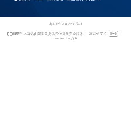
的。
安装快
节（不
速，简
需要任
捷，尤
何额外
其适合
的费
汽车和
粤ICP备20036657号-1
用）
面板，
太阳
本网站支持
IPv6
本网站由阿里云提供云计算及安全服务
5款不同
能，电
Powered by 万网
大小的
子，轨
尺寸可
道交
供选
通，园
择。最
林电动
小的尺
工具，
寸比一
车载冰
粒硬币
箱和国
尺寸还
防工业
略小。
等行
业。
** 边缘
卡扣式
固定底
座可单
独出
货，如
需订