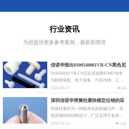
行业资讯
为您提供更多参考案例，最新新闻等
信诺华推出0100540001VR-CN黑色尼
龙6/6平头尼龙螺钉新模具
0100540001VR-CN沉头尼龙螺钉M6*60专
为精密装配、电子设备、汽车内饰、工业
机械等对耐腐蚀、绝缘性要求高的场景而
2026-04-17
넶
46
生。
深圳信诺华弹簧柱塞快锁定位销的应
用场景动画示意及原理解析
弹簧柱塞作为一种标准化的机械元件，凭
借其独特的结构设计，广泛应用于各类机
械组件中，承担着定位、锁紧、支撑、压
2026-04-14
넶
139