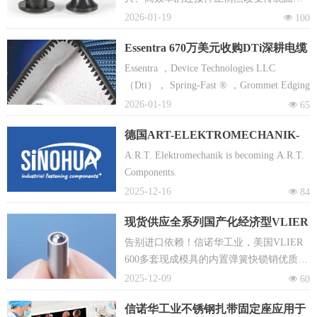
模式 —— 它就是按压式塑料紧固件。快速
2026-01-19
넶
100
拆装，轻量化，防震防松，绝缘防腐等优
Essentra 670万美元收购DTi深耕电缆
势，让他成为替代传统螺丝、铆钉的理想
保护赛道
选择，在轻量化、快节奏的生产运维场景
Essentra ，Device Technologies LLC
中占据重要地位。
（Dti）， Spring-Fast ® ，Grommet Edging
2026-01-19
넶
65
德国ART-ELEKTROMECHANIK-
GMBH公司更名为A.R.T.
A.R.T. Elektromechanik is becoming A.R.T.
Components GmbH
Components.
2025-12-16
넶
84
现货供应全系列国产化经济型VLIER
快锁定位销
告别进口依赖！信诺华工业，美国VLIER
600多套现成模具的内置弹簧快锁销优质平
替之选
2025-12-09
넶
60
信诺华工业不锈钢扎带固定座应用于