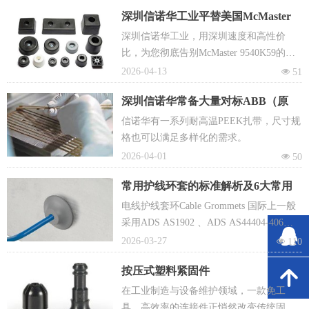
紧及固定等多重功能。
深圳信诺华工业平替美国McMaster
9540K559的橡胶脚垫模具开发成功
深圳信诺华工业，用深圳速度和高性价
比，为您彻底告别McMaster 9540K59的缺
货烦恼！
2026-04-13
넶
51
深圳信诺华常备大量对标ABB（原
Thomas and Betts）的TYPK23M耐
信诺华有一系列耐高温PEEK扎带，尺寸规
高温PEEK扎带现货
格也可以满足多样化的需求。
2026-04-01
넶
50
常用护线环套的标准解析及6大常用
护线环的原材料优劣分析
电线护线套环Cable Grommets 国际上一般
采用ADS AS1902 、ADS AS44404-406、
뀩
AN 231 标准
2026-03-27
넶
110
按压式塑料紧固件
녕
在工业制造与设备维护领域，一款免工
具、高效率的连接件正悄然改变传统固定