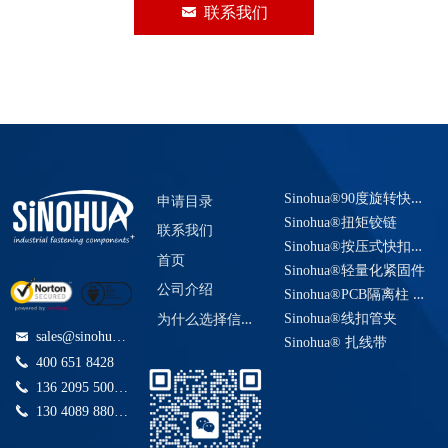
낂
联系我们
S
inohua®90度旋转快速紧固系统
申请目录
Sinohua®扭矩铰链
联系我们
S
inohua®按压式快扣插销
首页
Sinohua®轻量化紧固件
公司介绍
S
inohua®PCB隔离柱 电路板间隔柱
为
什么选择信诺华工业？
Sinohua®线扣管夹
sales@sinohua.com.cn
낂
Sinohua® 扎线带
끅
400 651 8428
끅
136 2095 5006(快捷咨询)
끅
130 4089 8808(快捷咨询)