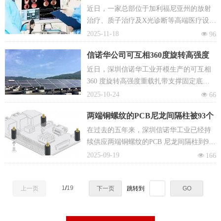
医用高能射线治疗设备
近日，一家总部位于加利福尼亚州的放射
治疗、质子治疗及X光诊断等高端医疗设备
生产厂家和我们达成了不锈钢扎带固定座
2025-11-18
넶
96
的年度合作框架协议
信诺华公司可互相360度旋转高强度
重载扎带支撑固定底座TMEH-X2-
近日，深圳信诺华工业开模生产的可互相
L0YCHN打败欧美品牌中标太阳能储
360 度旋转高强度重载扎带支撑固定底座
能系统
TMEH-X2-L0YCHN获得最终客户的长期采
2025-10-24
넶
66
购定点承认。这标志着信诺华在可再生能
两端铜螺纹的PCB尼龙间隔柱被93个
源装备的瓶颈零部件辅料打破了欧美品牌
不同的细分行业客户青睐
在该细分市场的长期垄断。​
在过去的五年来，深圳信诺华工业已经持
续供应两端铜螺纹的PCB 尼龙间隔柱到93
个细分行业。
2025-09-19
넶
166
1
/
19
上一页
下一页
跳转到
GO